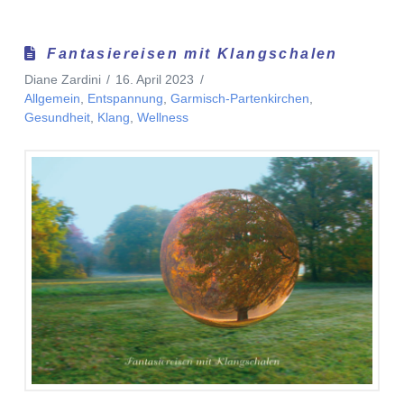
Fantasiereisen mit Klangschalen
Diane Zardini
16. April 2023
Allgemein
,
Entspannung
,
Garmisch-Partenkirchen
,
Gesundheit
,
Klang
,
Wellness