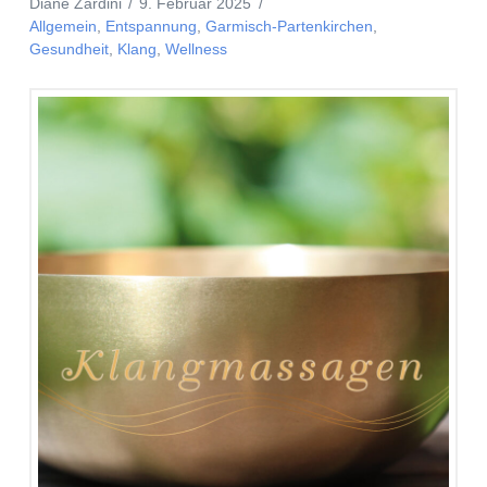
Diane Zardini
9. Februar 2025
Allgemein
,
Entspannung
,
Garmisch-Partenkirchen
,
Gesundheit
,
Klang
,
Wellness