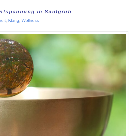
Entspannung in Saulgrub
eit
,
Klang
,
Wellness