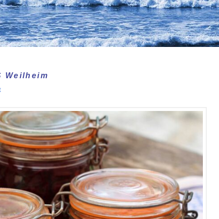
S Weilheim
t